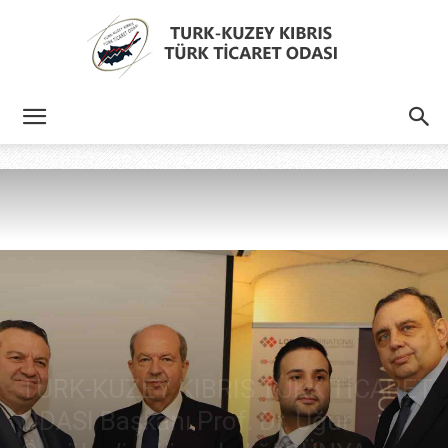
Türk
Kıbrıs
Türk
TÜRK-KUZEY KIBRIS TÜRK TİCARET
Ticaret
ODASI Başkanı Prof. Dr. Uğur