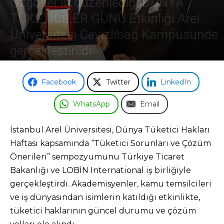
Özgöker’in düzenlediği DÜNYA
TÜKETİCİLER GÜNÜ Etkinliği Arel
Odası
Üniversitesi Cevizlibağ Kampüsünde
gerçekleştirildi.
19 Mart 2026
Facebook
Twitter
LinkedIn
WhatsApp
Email
İstanbul Arel Üniversitesi, Dünya Tüketici Hakları
Haftası kapsamında “Tüketici Sorunları ve Çözüm
Önerileri” sempozyumunu Türkiye Ticaret
Bakanlığı ve LOBİN International iş birliğiyle
gerçekleştirdi. Akademisyenler, kamu temsilcileri
ve iş dünyasından isimlerin katıldığı etkinlikte,
tüketici haklarının güncel durumu ve çözüm