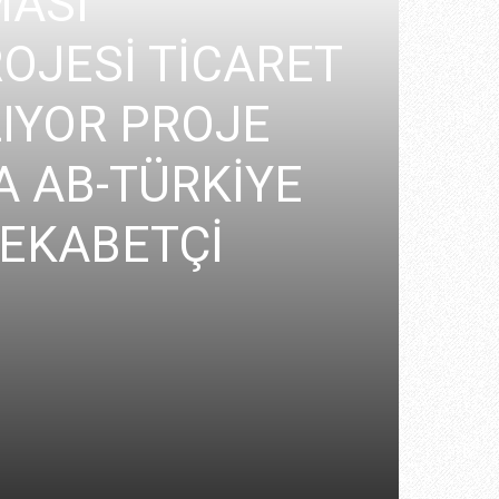
MASI
OJESİ TİCARET
IYOR PROJE
A AB-TÜRKİYE
REKABETÇİ