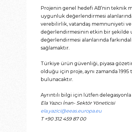
Projenin genel hedefi AB’nin teknik m
uygunluk değerlendirmesi alanlarında d
verebilirlik, vatandaş memnuniyeti ve
değerlendirmesinin etkin bir şekilde
değerlendirmesi alanlarında farkındal
sağlamaktır.
Türkiye ürün güvenliği, piyasa göze
olduğu için proje, aynı zamanda 1995 
bulunacaktır.
Ayrıntılı bilgi için lütfen delegasyonl
Ela Yazıcı İnan- Sektör Yöneticisi
ela.yazici@eeas.europa.eu
T +90 312 459 87 00