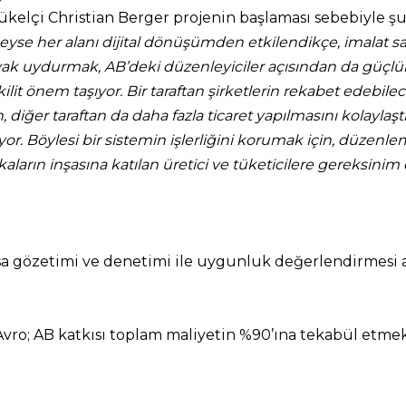
lçi Christian Berger projenin başlaması sebebiyle şu 
eyse her alanı dijital dönüşümden etkilendikçe, imalat sa
ayak uydurmak, AB’deki düzenleyiciler açısından da güçl
ilit önem taşıyor. Bir taraftan şirketlerin rekabet edebilece
 diğer taraftan da daha fazla ticaret yapılmasını kolaylaş
yor.
Böylesi bir sistemin işlerliğini korumak için, düzenl
tikaların inşasına katılan üretici ve tüketicilere gereksin
a gözetimi ve denetimi ile uygunluk değerlendirmesi al
 Avro; AB katkısı toplam maliyetin %90’ına tekabül etmek