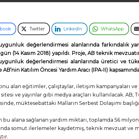
ebook
Twitter
LinkedIn
WhatsApp
uygunluk değerlendirmesi alanlarında farkındalık yara
bugün (14 Kasım 2018) yapıldı. Proje, AB teknik mevzuat
ygunluk değerlendirmesi alanlarında üretici ve tüketic
e AB’nin Katılım Öncesi Yardım Aracı (IPA-II) kapsamında
nu alan eğitimler, çalıştaylar, iletişim kampanyaları v
 sitesi ve yayınlar gibi medya araçları kullanılacak. AB
esinde, müktesebattaki Malların Serbest Dolaşımı başlığ
 bu alana sağlanan yardım miktarı, toplamda 56 milyon 
ında somut ilerlemeler kaydetmiş, teknik mevzuat ve ma
tır.