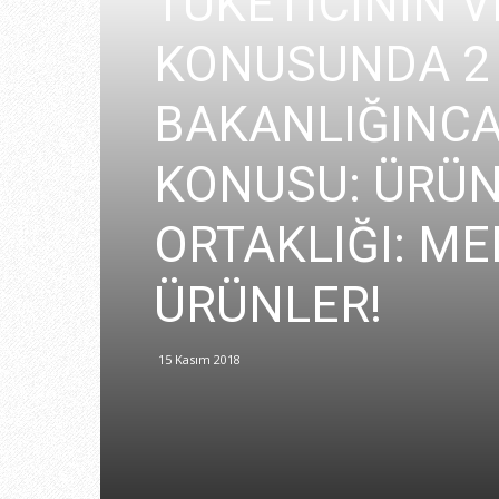
TÜKETİCİNİN 
KONUSUNDA 2 
BAKANLIĞINCA
KONUSU: ÜRÜN
ORTAKLIĞI: M
ÜRÜNLER!
15 Kasım 2018