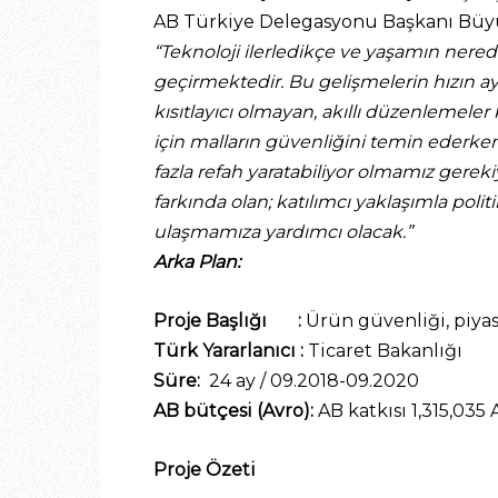
AB Türkiye Delegasyonu Başkanı Büyüke
“Teknoloji ilerledikçe ve yaşamın nered
geçirmektedir. Bu gelişmelerin hızın 
kısıtlayıcı olmayan, akıllı düzenlemeler k
için malların güvenliğini temin ederken,
fazla refah yaratabiliyor olmamız gereki
farkında olan; katılımcı yaklaşımla poli
ulaşmamıza yardımcı olacak.”
Arka Plan:
Proje Başlığı :
Ürün güvenliği, piyas
Türk Yararlanıcı :
Ticaret Bakanlığı
Süre:
24 ay / 09.2018-09.2020
AB bütçesi (Avro):
AB katkısı 1,315,035
Proje Özeti