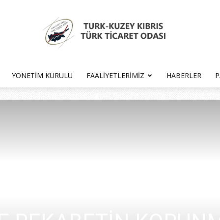
YÖNETIM KURULU
FAALIYETLERIMIZ
HABERLER
P
Türk
Kıbrıs
Türk