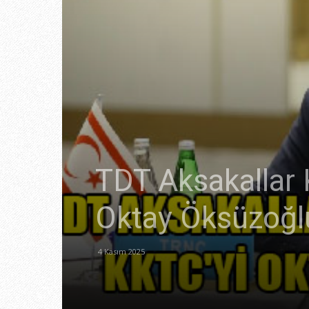
TDT Aksakallar 
Oktay Öksüzoğlu
4 Kasım 2025