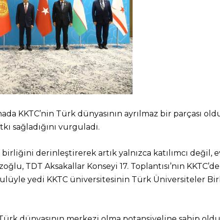
da KKTC’nin Türk dünyasının ayrılmaz bir parçası oldu
kı sağladığını vurguladı.
birliğini derinleştirerek artık yalnızca katılımcı değil,
oğlu, TDT Aksakallar Konseyi 17. Toplantısı’nın KKTC’
lüyle yedi KKTC üniversitesinin Türk Üniversiteler Bir
Türk dünyasının merkezi olma potansiyeline sahip oldu