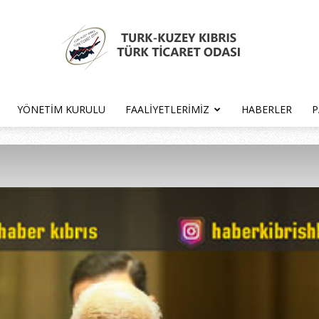
YÖNETIM KURULU
FAALIYETLERIMIZ
HABERLER
P
Türk
Kıbrıs
Türk