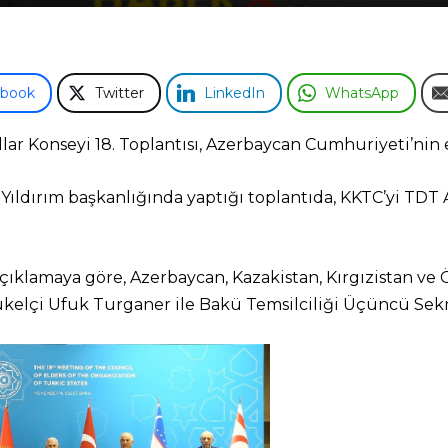
ebook
Twitter
LinkedIn
WhatsApp
llar Konseyi 18. Toplantısı, Azerbaycan Cumhuriyeti’nin
Yıldırım başkanlığında yaptığı toplantıda, KKTC’yi TDT 
ıklamaya göre, Azerbaycan, Kazakistan, Kırgızistan ve Ö
ükelçi Ufuk Turganer ile Bakü Temsilciliği Üçüncü Sek