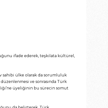
ğunu ifade ederek, teşkilata kültürel,
 ev sahibi ülke olarak da sorumluluk
de düzenlenmesi ve sonrasında Türk
liği’ne üyeliğinin bu sürecin somut
ğunu da belirterek, Türk