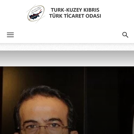
Türk
Kıbrıs
Türk
Ticaret