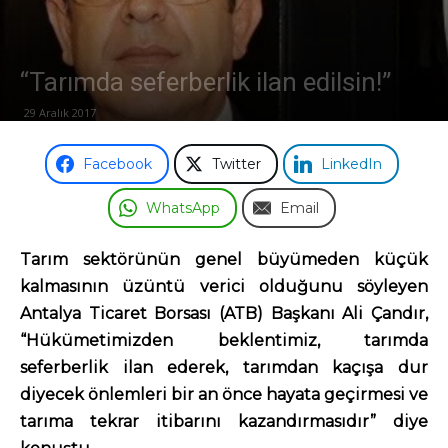
Odası
“Tarımda seferberlik ilan edilsin!”
29 Aralık 2017
Facebook
Twitter
LinkedIn
WhatsApp
Email
Tarım sektörünün genel büyümeden küçük
kalmasının üzüntü verici olduğunu söyleyen
Antalya Ticaret Borsası (ATB) Başkanı Ali Çandır,
“Hükümetimizden beklentimiz, tarımda
seferberlik ilan ederek, tarımdan kaçışa dur
diyecek önlemleri bir an önce hayata geçirmesi ve
tarıma tekrar itibarını kazandırmasıdır” diye