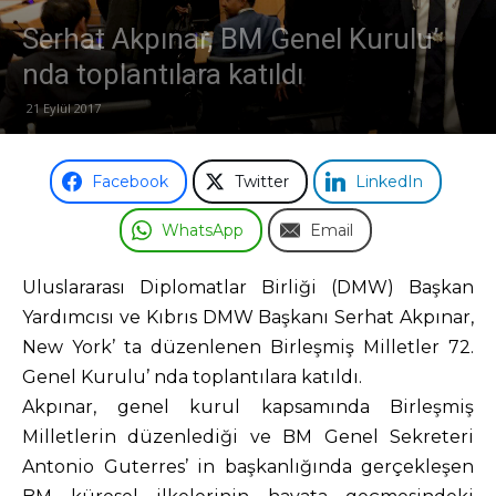
Serhat Akpınar, BM Genel Kurulu’
Odası
nda toplantılara katıldı
21 Eylül 2017
Facebook
Twitter
LinkedIn
WhatsApp
Email
Uluslararası Diplomatlar Birliği (DMW) Başkan
Yardımcısı ve Kıbrıs DMW Başkanı Serhat Akpınar,
New York’ ta düzenlenen Birleşmiş Milletler 72.
Genel Kurulu’ nda toplantılara katıldı.
Akpınar, genel kurul kapsamında Birleşmiş
Milletlerin düzenlediği ve BM Genel Sekreteri
Antonio Guterres’ in başkanlığında gerçekleşen