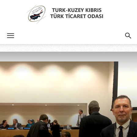
Türk
Kıbrıs
Türk
Ticaret