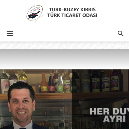
Türk
Kıbrıs
Türk
Ticaret