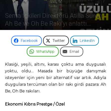
Odası
Sema İçkileri Direktörü Atilla Süren,
Ah Be ve Oh Be Rakı’yı anlattı…
26 Mayıs 2018
Facebook
Twitter
LinkedIn
WhatsApp
Email
Klasiği, yeşili, altını, karası çoktu ama duygusalı
yoktu, oldu… Masada bir büyüğe danışmak
isteyenler için yeni bir alternatif var artık. Adıyla
duygulara tercüman olan bir rakı girdi pazara: Ah
Be, Oh Be rakıları.
Ekonomi Kıbrıs Prestge / Özel