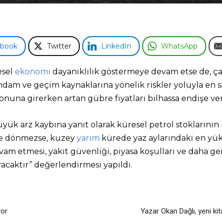
ebook
Twitter
LinkedIn
WhatsApp
esel
ekonomi
dayanıklılık göstermeye devam etse de, ça
istihdam ve geçim kaynaklarına yönelik riskler yoluyla en 
onuna girerken artan gübre fiyatları bilhassa endişe veric
k arz kaybına yanıt olarak küresel petrol stoklarının re
ale dönmezse, kuzey
yarım
kürede yaz aylarındaki en yük
am etmesi, yakıt güvenliği, piyasa koşulları ve daha ge
racaktır” değerlendirmesi yapıldı.
yor
Yazar Okan Dağlı, yeni ki