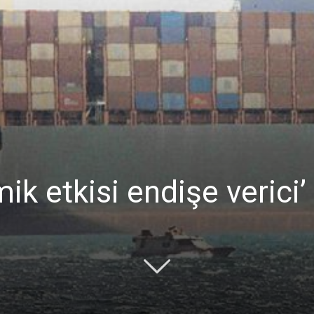
Ticaret
Odası
k etkisi endişe verici’