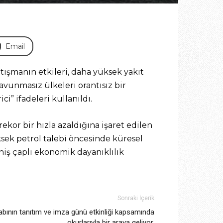
Email
tışmanın etkileri, daha yüksek yakıt
savunmasız ülkeleri orantısız bir
i” ifadeleri kullanıldı.
kor bir hızla azaldığına işaret edilen
sek petrol talebi öncesinde küresel
niş çaplı ekonomik dayanıklılık
Sonraki İçerik
tabının tanıtım ve imza günü etkinliği kapsamında
okurlarıyla bir araya geliyor.