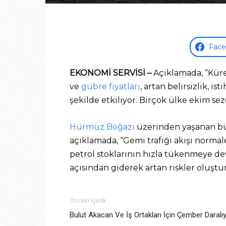
Fac
EKONOMİ SERVİSİ –
Açıklamada, “Kür
ve
gübre fiyatları
, artan belirsizlik, 
şekilde etkiliyor. Birçok ülke ekim sez
Hürmüz Boğazı
üzerinden yaşanan büyü
açıklamada, “Gemi trafiği akışı norm
petrol stoklarının hızla tükenmeye dev
açısından giderek artan riskler oluştu
Önceki İçerik
Bulut Akacan Ve İş Ortakları İçin Çember Daralı