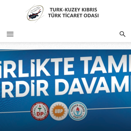
Türk
Kıbrıs
Türk
Ticaret