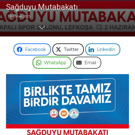
Sağduyu Mutabakatı
Odası
7 Haziran 2025
Facebook
Twitter
LinkedIn
WhatsApp
Email