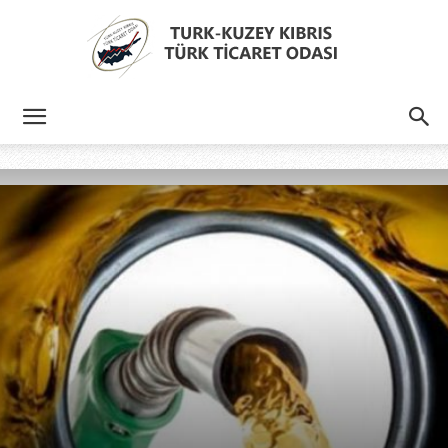
Türk
Kıbrıs
Türk
Ticaret