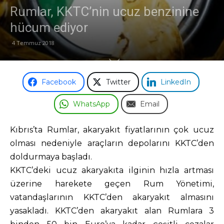
Rumlar, KKTC’nin ucuz benzinine
Odası
hücum ediyor
4 Temmuz 2018
Facebook
Twitter
LinkedIn
WhatsApp
Email
Kıbrıs’ta Rumlar, akaryakıt fiyatlarının çok ucuz
olması nedeniyle araçların depolarını KKTC’den
doldurmaya başladı.
KKTC’deki ucuz akaryakıta ilginin hızla artması
üzerine harekete geçen Rum Yönetimi,
vatandaşlarının KKTC’den akaryakıt almasını
yasakladı. KKTC’den akaryakıt alan Rumlara 3