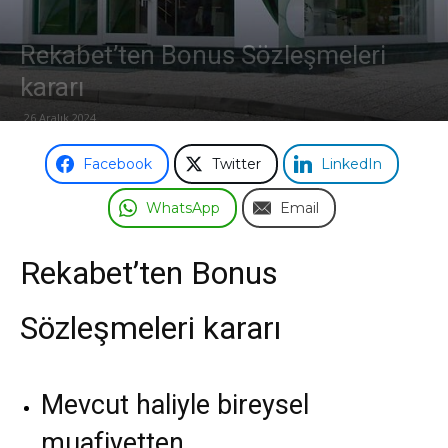
Odası
Rekabet’ten Bonus Sözleşmeleri
kararı
26 Aralık 2024
Facebook
Twitter
LinkedIn
WhatsApp
Email
Rekabet’ten Bonus
Sözleşmeleri kararı
Mevcut haliyle bireysel
muafiyetten