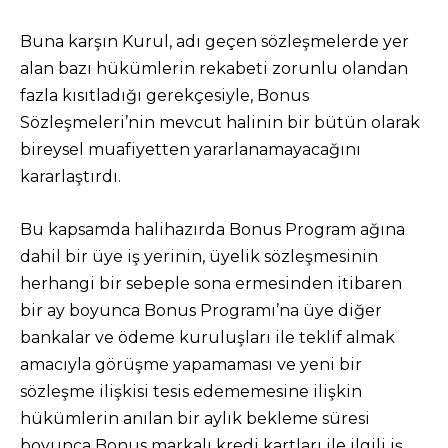
Buna karşın Kurul, adı geçen sözleşmelerde yer
alan bazı hükümlerin rekabeti zorunlu olandan
fazla kısıtladığı gerekçesiyle, Bonus
Sözleşmeleri’nin mevcut halinin bir bütün olarak
bireysel muafiyetten yararlanamayacağını
kararlaştırdı.
Bu kapsamda halihazırda Bonus Program ağına
dahil bir üye iş yerinin, üyelik sözleşmesinin
herhangi bir sebeple sona ermesinden itibaren
bir ay boyunca Bonus Programı’na üye diğer
bankalar ve ödeme kuruluşları ile teklif almak
amacıyla görüşme yapamaması ve yeni bir
sözleşme ilişkisi tesis edememesine ilişkin
hükümlerin anılan bir aylık bekleme süresi
boyunca Bonus markalı kredi kartları ile ilgili iş