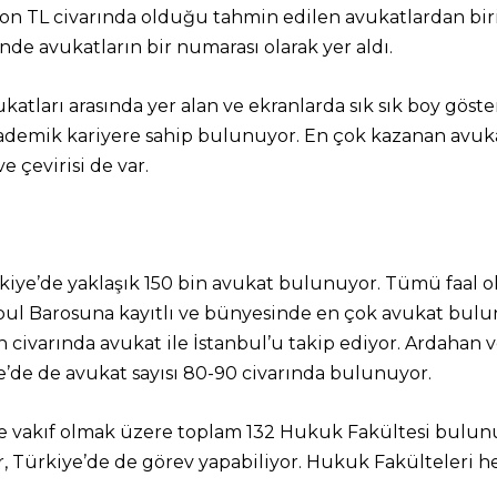
yon TL civarında olduğu tahmin edilen avukatlardan bir
nde avukatların bir numarası olarak yer aldı.
katları arasında yer alan ve ekranlarda sık sık boy gös
demik kariyere sahip bulunuyor. En çok kazanan avukatl
e çevirisi de var.
Türkiye’de yaklaşık 150 bin avukat bulunuyor. Tümü faa
nbul Barosuna kayıtlı ve bünyesinde en çok avukat bulun
in civarında avukat ile İstanbul’u takip ediyor. Ardahan 
ne’de de avukat sayısı 80-90 civarında bulunuyor.
t ve vakıf olmak üzere toplam 132 Hukuk Fakültesi bulun
 Türkiye’de de görev yapabiliyor. Hukuk Fakülteleri her