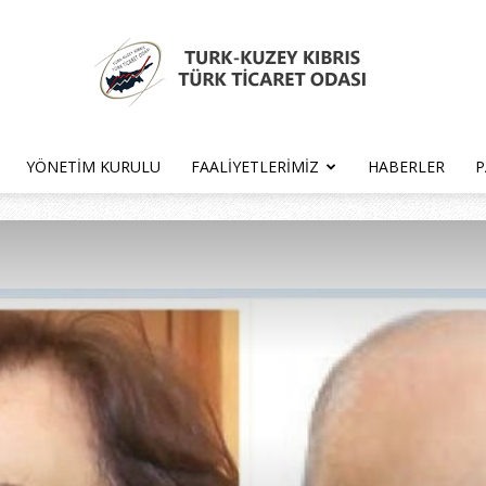
YÖNETIM KURULU
FAALIYETLERIMIZ
HABERLER
P
Türk
Kıbrıs
Türk