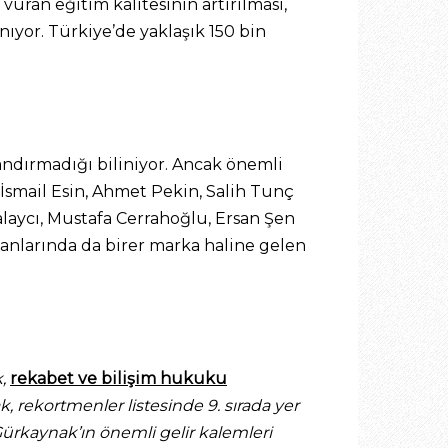
ran eğitim kalitesinin artırılması,
nıyor. Türkiye’de yaklaşık 150 bin
andırmadığı biliniyor. Ancak önemli
 İsmail Esin, Ahmet Pekin, Salih Tunç
alaycı, Mustafa Cerrahoğlu, Ersan Şen
alanlarında da birer marka haline gelen
k,
rekabet ve bilişim hukuku
, rekortmenler listesinde 9. sırada yer
 Gürkaynak’ın önemli gelir kalemleri