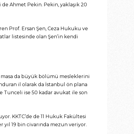
i de Ahmet Pekin. Pekin, yaklaşık 20
teren Prof. Ersan Şen, Ceza Hukuku ve
ar listesinde olan Şen’in kendi
l olmasa da büyük bölümü mesleklerini
duran il olarak da İstanbul ön plana
ve Tunceli ise 50 kadar avukat ile son
uyor. KKTC’de de 11 Hukuk Fakültesi
 yıl 19 bin civarında mezun veriyor.