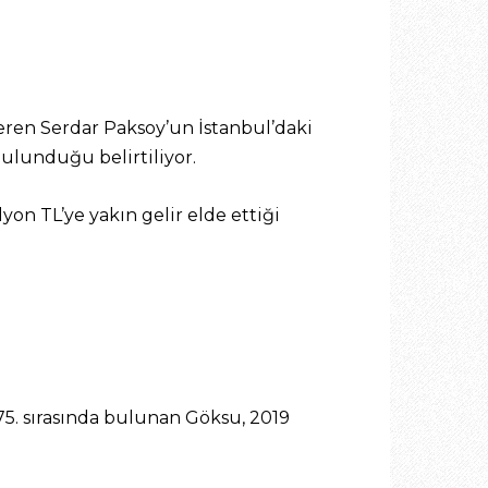
eren Serdar Paksoy’un İstanbul’daki
bulunduğu belirtiliyor.
lyon TL’ye yakın gelir elde ettiği
 75. sırasında bulunan Göksu, 2019