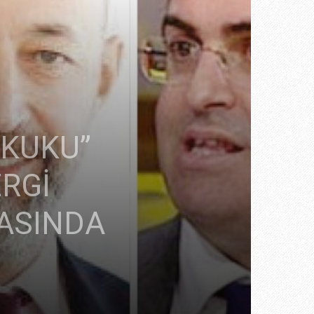
UKUKU”
RGİ
RASINDA