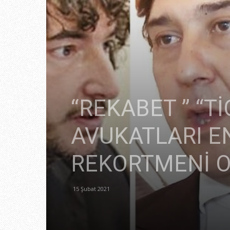
“REKABET ” “T
AVUKATLARI E
REKORTMENİ O
15 Şubat 2021