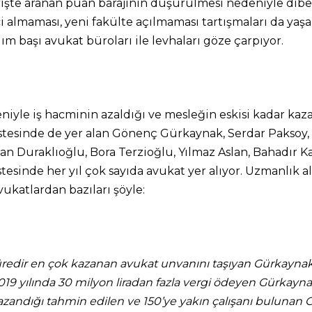
te aranan puan barajının düşürülmesi nedeniyle dibe vu
i almaması, yeni fakülte açılmaması tartışmaları da yaşa
m başı avukat büroları ile levhaları göze çarpıyor.
iyle iş hacminin azaldığı ve mesleğin eskisi kadar kaz
listesinde de yer alan Gönenç Gürkaynak, Serdar Paksoy,
an Duraklıoğlu, Bora Terzioğlu, Yılmaz Aslan, Bahadır K
istesinde her yıl çok sayıda avukat yer alıyor. Uzmanlık 
katlardan bazıları şöyle:
redir en çok kazanan avukat unvanını taşıyan Gürkayna
019 yılında 30 milyon liradan fazla vergi ödeyen Gürkaynak
 kazandığı tahmin edilen ve 150’ye yakın çalışanı bulunan