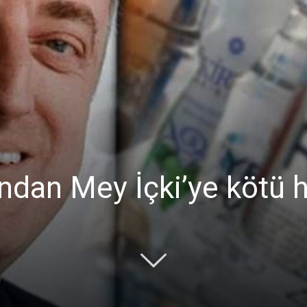
Ticaret
Odası
ndan Mey İçki’ye kötü 