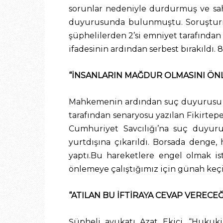
sorunlar nedeniyle durdurmuş ve sahi
duyurusunda bulunmuştu. Soruşturma 
şüphelilerden 2’si emniyet tarafından s
ifadesinin ardından serbest bırakıldı. 
“İNSANLARIN MAĞDUR OLMASINI ÖNL
Mahkemenin ardından suç duyurusu üzer
tarafından senaryosu yazılan Fikirtep
Cumhuriyet Savcılığı’na suç duyuru
yurtdışına çıkarıldı. Borsada denge,
yaptı.Bu hareketlere engel olmak i
önlemeye çalıştığımız için günah keçis
“ATILAN BU İFTİRAYA CEVAP VERECEĞ
Şüpheli avukatı Azat Ekici, “Hukuki