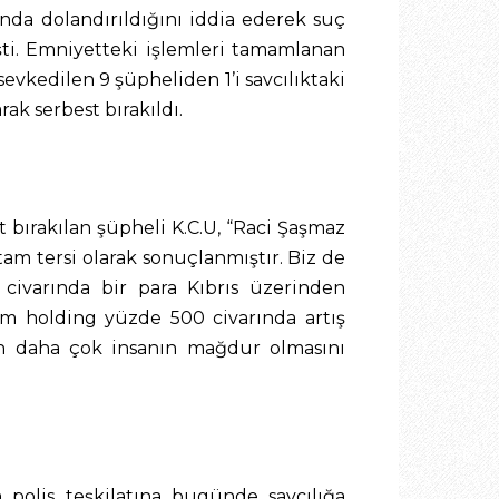
nda dolandırıldığını iddia ederek suç
ti. Emniyetteki işlemleri tamamlanan
sevkedilen 9 şüpheliden 1’i savcılıktaki
ak serbest bırakıldı.
 bırakılan şüpheli K.C.U, “Raci Şaşmaz
am tersi olarak sonuçlanmıştır. Biz de
civarında bir para Kıbrıs üzerinden
rım holding yüzde 500 civarında artış
en daha çok insanın mağdur olmasını
 polis teşkilatına bugünde savcılığa