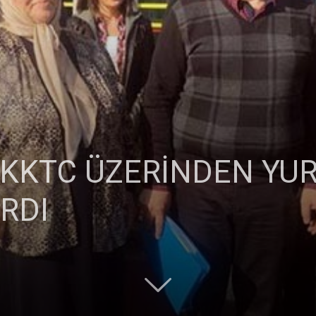
Ticaret
 KKTC ÜZERİNDEN YUR
Odası
IRDI