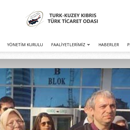
YÖNETIM KURULU
FAALIYETLERIMIZ
HABERLER
P
Türk
Kıbrıs
Türk