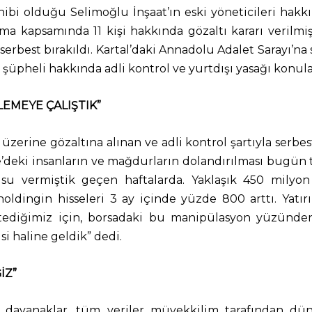
bi olduğu Selimoğlu İnşaat’ın eski yöneticileri hakkı
kapsamında 11 kişi hakkında gözaltı kararı verilmiş
erbest bırakıldı. Kartal’daki Annadolu Adalet Sarayı’na 
8 şüpheli hakkında adli kontrol ve yurtdışı yasağı konular
EMEYE ÇALIŞTIK”
ine gözaltına alınan ve adli kontrol şartıyla serbest
e’deki insanların ve mağdurların dolandırılması bugün t
su vermiştik geçen haftalarda. Yaklaşık 450 milyon 
 holdingin hisseleri 3 ay içinde yüzde 800 arttı. Yatı
stediğimiz için, borsadaki bu manipülasyon yüzünd
i haline geldik” dedi.
İZ”
 dayanaklar, tüm veriler müvekkilim tarafından dün