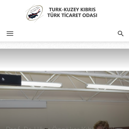
Türk
Kıbrıs
Türk
Ticaret