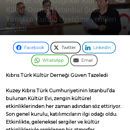
Prof. Dr. Uğur Özgöker Kıbrıs Türk
Kültür Derneği İstanbul Şubesi
Odası
Yönetim Kurulu Üyeliğine yeniden
seçildi
14 Kasım 2023
Facebook
Twitter
LinkedIn
WhatsApp
Email
Kıbrıs Türk Kültür Derneği Güven Tazeledi
Kuzey Kıbrıs Türk Cumhuriyetinin İstanbul’da
bulunan Kültür Evi, zengin kültürel
etkinliklerinden her zaman adından söz ettiriyor.
Son genel kurulu, katılımcıların ilgi odağı oldu.
Etkinlikte, geleneksel sergiler ve kültür
etkinlikleriyle renklenen bir atmosfer