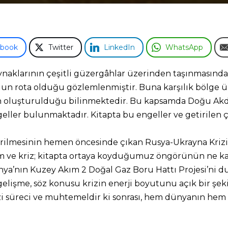
ebook
Twitter
LinkedIn
WhatsApp
naklarının çeşitli güzergâhlar üzerinden taşınmasında,
 rota olduğu gözlemlenmiştir. Buna karşılık bölge ülke
rın oluşturulduğu bilinmektedir. Bu kapsamda Doğu Akd
ler bulunmaktadır. Kitapta bu engeller ve getirilen çö
rilmesinin hemen öncesinde çıkan Rusya-Ukrayna Krizi v
rilim ve kriz; kitapta ortaya koyduğumuz öngörünün ne k
ya’nın Kuzey Akım 2 Doğal Gaz Boru Hattı Projesi’ni du
elişme, söz konusu krizin enerji boyutunu açık bir şek
izi süreci ve muhtemeldir ki sonrası, hem dünyanın he