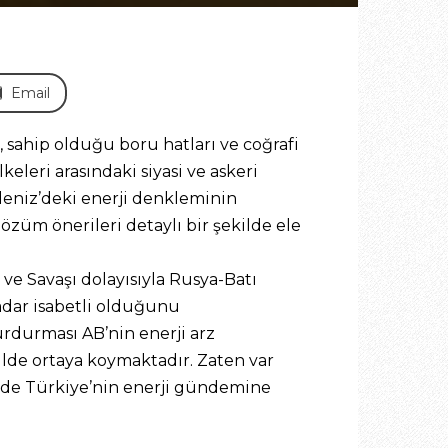
Email
 sahip olduğu boru hatları ve coğrafi
leri arasındaki siyasi ve askeri
eniz’deki enerji denkleminin
züm önerileri detaylı bir şekilde ele
e Savaşı dolayısıyla Rusya-Batı
adar isabetli olduğunu
rdurması AB’nin enerji arz
ilde ortaya koymaktadır. Zaten var
m de Türkiye’nin enerji gündemine