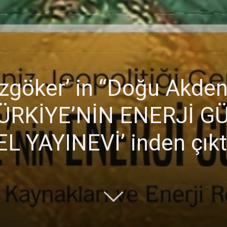
Ticaret
Özgöker’ in “Doğu Akdeni
ÜRKİYE’NİN ENERJİ GÜV
Odası
EL YAYINEVİ’ inden çıkt