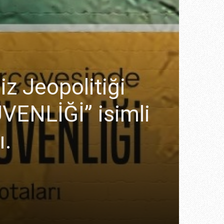
z Jeopolitiği
ENLİĞİ” isimli
ı.