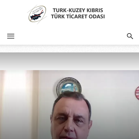
Türk
Kıbrıs
Türk
Ticaret