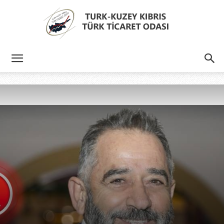
Türk
Kıbrıs
Türk
Ticaret