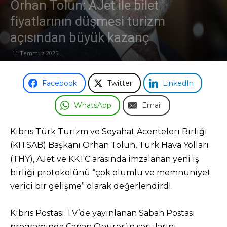
Orhan Tolun: AJet ile bilet
fiyatlarının düşmesi turizm
Odası
açısından büyük kazanç
11 Temmuz 2025
Facebook
Twitter
LinkedIn
WhatsApp
Email
Kıbrıs Türk Turizm ve Seyahat Acenteleri Birliği
(KITSAB) Başkanı Orhan Tolun, Türk Hava Yolları
(THY), AJet ve KKTC arasında imzalanan yeni iş
birliği protokolünü “çok olumlu ve memnuniyet
verici bir gelişme” olarak değerlendirdi.
Kıbrıs Postası TV’de yayınlanan Sabah Postası
programında Canan Onurer’in sorularını