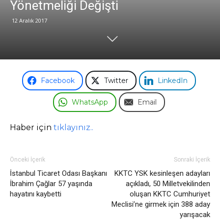
Yönetmeliği Değişti
12 Aralık 2017
Odası
Facebook
Twitter
LinkedIn
WhatsApp
Email
Haber için
tıklayınız..
Önceki İçerik
Sonraki İçerik
İstanbul Ticaret Odası Başkanı
KKTC YSK kesinleşen adayları
İbrahim Çağlar 57 yaşında
açıkladı, 50 Milletvekilinden
hayatını kaybetti
oluşan KKTC Cumhuriyet
Meclisi’ne girmek için 388 aday
yarışacak