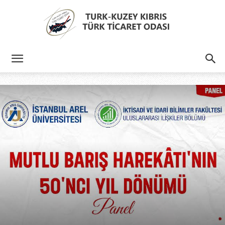
Türk
Kıbrıs
Türk
Ticaret