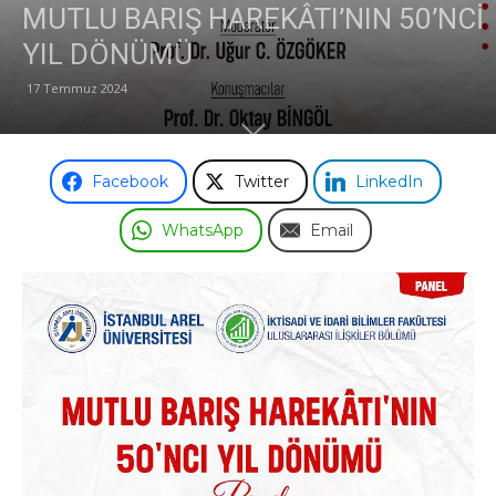
MUTLU BARIŞ HAREKÂTI’NIN 50’NCİ
YIL DÖNÜMÜ
Odası
17 Temmuz 2024
Facebook
Twitter
LinkedIn
WhatsApp
Email