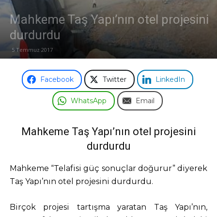
Mahkeme Taş Yapı’nın otel projesini
Odası
durdurdu
5 Temmuz 2017
Facebook
Twitter
LinkedIn
WhatsApp
Email
Mahkeme Taş Yapı’nın otel projesini
durdurdu
Mahkeme “Telafisi güç sonuçlar doğurur” diyerek
Taş Yapı’nın otel projesini durdurdu.
Birçok projesi tartışma yaratan Taş Yapı’nın,