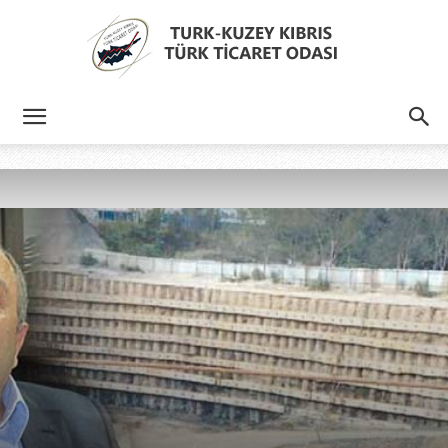
Türk
Kıbrıs
Türk
Ticaret