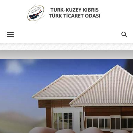
Türk
Kıbrıs
Türk
Ticaret