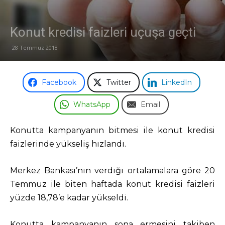
Odası
Konut kredisi faizleri uçuşa geçti
28 Temmuz 2018
Facebook
Twitter
LinkedIn
WhatsApp
Email
Konutta kampanyanın bitmesi ile konut kredisi
faizlerinde yükseliş hızlandı.
Merkez Bankası’nın verdiği ortalamalara göre 20
Temmuz ile biten haftada konut kredisi faizleri
yüzde 18,78’e kadar yükseldi.
Konutta kampanyanın sona ermesini takiben