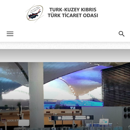
Türk
Kıbrıs
Türk
Ticaret