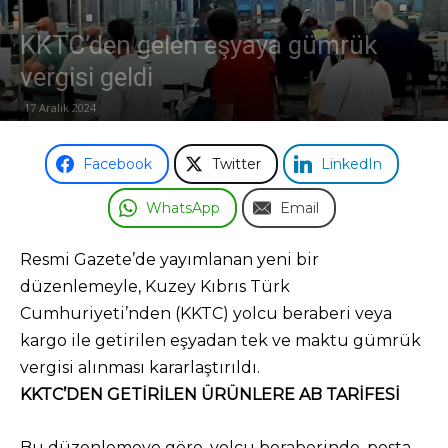
KKTC’den gelen eşyaya gümrük
Odası
vergisi geldi
17 Aralık 2024
Facebook
Twitter
LinkedIn
WhatsApp
Email
Resmi Gazete’de yayımlanan yeni bir
düzenlemeyle, Kuzey Kıbrıs Türk
Cumhuriyeti’nden (KKTC) yolcu beraberi veya
kargo ile getirilen eşyadan tek ve maktu gümrük
vergisi alınması kararlaştırıldı.
KKTC’DEN GETİRİLEN ÜRÜNLERE AB TARİFESİ
Bu düzenlemeye göre, yolcu beraberinde, posta