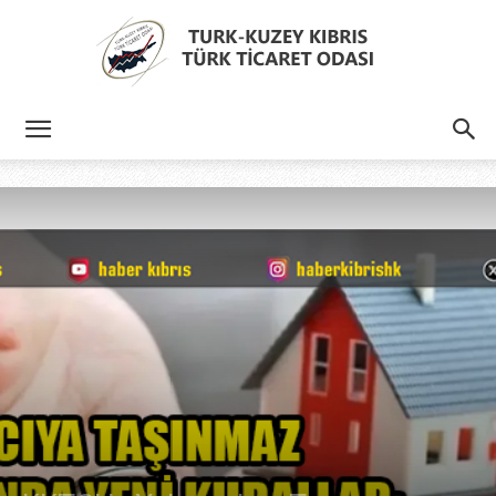
Türk
Kıbrıs
Türk
Ticaret