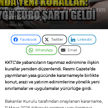
KKTC’de Yabancılara Taşınmaz
Düzenlemesi: Konut, Arazi ve Yatırım
Odası
Şartları Değişti
13 Mayıs 2026
Facebook
Twitter
LinkedIn
WhatsApp
Email
KKTC’de yabancıların taşınmaz edinimine ilişkin
kurallar yeniden düzenlendi. Resmi Gazete’de
yayımlanan yasa gücünde kararnameyle birlikte
konut, arazi ve yatırım edinimlerine yönelik yeni
sınırlamalar ve uygulamalar yürürlüğe girdi.
Bakanlar Kurulu tarafından onaylanan kararname,
11 Mayıs 2026 itibarıyla resmen uygulanmaya