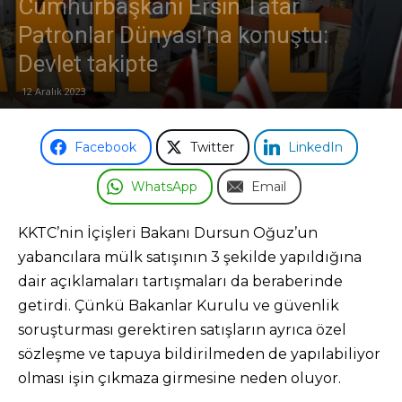
Cumhurbaşkanı Ersin Tatar
Patronlar Dünyası’na konuştu:
Odası
Devlet takipte
12 Aralık 2023
Facebook
Twitter
LinkedIn
WhatsApp
Email
KKTC’nin İçişleri Bakanı Dursun Oğuz’un
yabancılara mülk satışının 3 şekilde yapıldığına
dair açıklamaları tartışmaları da beraberinde
getirdi. Çünkü Bakanlar Kurulu ve güvenlik
soruşturması gerektiren satışların ayrıca özel
sözleşme ve tapuya bildirilmeden de yapılabiliyor
olması işin çıkmaza girmesine neden oluyor.