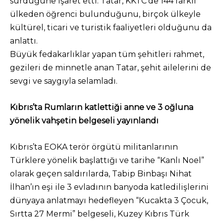
sürdüğüne işaret etti. Tatar, KKTC’de 144 farklı
ülkeden öğrenci bulunduğunu, birçok ülkeyle
kültürel, ticari ve turistik faaliyetleri olduğunu da
anlattı.
Büyük fedakarlıklar yapan tüm şehitleri rahmet,
gezileri de minnetle anan Tatar, şehit ailelerini de
sevgi ve saygıyla selamladı.
Kıbrıs’ta Rumların katlettiği anne ve 3 oğluna
yönelik vahşetin belgeseli yayınlandı
Kıbrıs’ta EOKA terör örgütü militanlarının
Türklere yönelik başlattığı ve tarihe “Kanlı Noel”
olarak geçen saldırılarda, Tabip Binbaşı Nihat
İlhan’ın eşi ile 3 evladının banyoda katledilişlerini
dünyaya anlatmayı hedefleyen “Kucakta 3 Çocuk,
Sırtta 27 Mermi” belgeseli, Kuzey Kıbrıs Türk