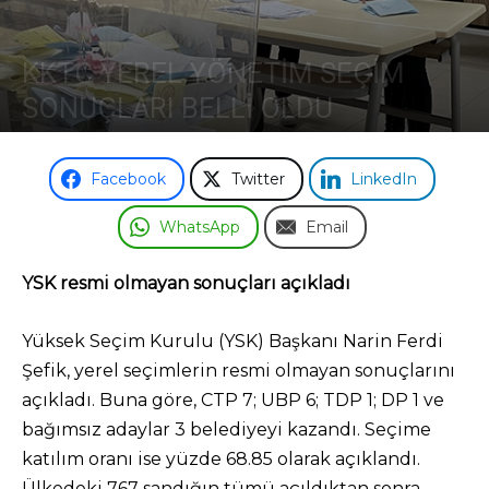
Odası
KKTC YEREL YÖNETİM SEÇİM
SONUÇLARI BELLİ OLDU
28 Aralık 2022
Facebook
Twitter
LinkedIn
WhatsApp
Email
YSK resmi olmayan sonuçları açıkladı
Yüksek Seçim Kurulu (YSK) Başkanı Narin Ferdi
Şefik, yerel seçimlerin resmi olmayan sonuçlarını
açıkladı. Buna göre, CTP 7; UBP 6; TDP 1; DP 1 ve
bağımsız adaylar 3 belediyeyi kazandı. Seçime
katılım oranı ise yüzde 68.85 olarak açıklandı.
Ülkedeki 767 sandığın tümü açıldıktan sonra