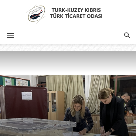
Türk
Kıbrıs
Türk
Ticaret