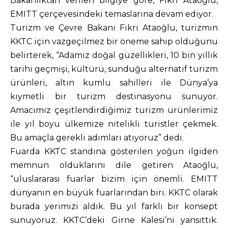
Bakanlıktan verilen bilgiye göre, Fikri Ataoğlu,
EMITT çerçevesindeki temaslarına devam ediyor.
Turizm ve Çevre Bakanı Fikri Ataoğlu, turizmin
KKTC için vazgeçilmez bir öneme sahip olduğunu
belirterek, “Adamız doğal güzellikleri, 10 bin yıllık
tarihi geçmişi, kültürü, sunduğu alternatif turizm
ürünleri, altın kumlu sahilleri ile Dünya’ya
kıymetli bir turizm destinasyonu sunuyor.
Amacımız çeşitlendirdiğimiz turizm ürünlerimiz
ile yıl boyu ülkemize nitelikli turistler çekmek.
Bu amaçla gerekli adımları atıyoruz” dedi.
Fuarda KKTC standına gösterilen yoğun ilgiden
memnun olduklarını dile getiren Ataoğlu,
“uluslararası fuarlar bizim için önemli. EMITT
dünyanın en büyük fuarlarından biri. KKTC olarak
burada yerimizi aldık. Bu yıl farklı bir konsept
sunuyoruz. KKTC’deki Girne Kalesi’ni yansıttık.