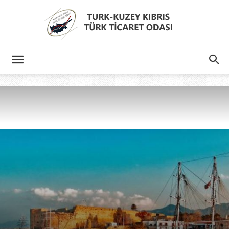
Türk
Kıbrıs
Türk
Ticaret