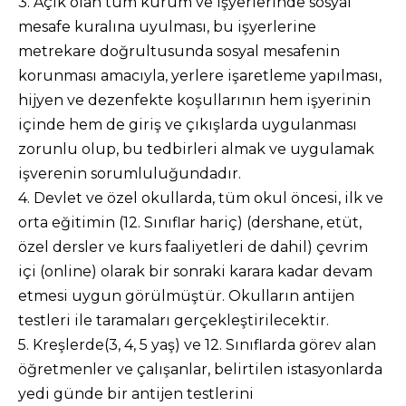
3. Açık olan tüm kurum ve işyerlerinde sosyal
mesafe kuralına uyulması, bu işyerlerine
metrekare doğrultusunda sosyal mesafenin
korunması amacıyla, yerlere işaretleme yapılması,
hijyen ve dezenfekte koşullarının hem işyerinin
içinde hem de giriş ve çıkışlarda uygulanması
zorunlu olup, bu tedbirleri almak ve uygulamak
işverenin sorumluluğundadır.
4. Devlet ve özel okullarda, tüm okul öncesi, ilk ve
orta eğitimin (12. Sınıflar hariç) (dershane, etüt,
özel dersler ve kurs faaliyetleri de dahil) çevrim
içi (online) olarak bir sonraki karara kadar devam
etmesi uygun görülmüştür. Okulların antijen
testleri ile taramaları gerçekleştirilecektir.
5. Kreşlerde(3, 4, 5 yaş) ve 12. Sınıflarda görev alan
öğretmenler ve çalışanlar, belirtilen istasyonlarda
yedi günde bir antijen testlerini