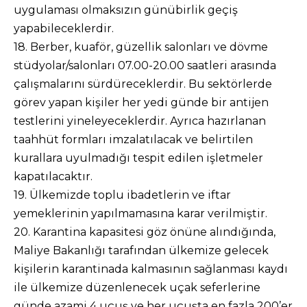
uygulaması olmaksızın günübirlik geçiş
yapabileceklerdir.
18. Berber, kuaför, güzellik salonları ve dövme
stüdyolar/salonları 07.00-20.00 saatleri arasında
çalışmalarını sürdüreceklerdir. Bu sektörlerde
görev yapan kişiler her yedi günde bir antijen
testlerini yineleyeceklerdir. Ayrıca hazırlanan
taahhüt formları imzalatılacak ve belirtilen
kurallara uyulmadığı tespit edilen işletmeler
kapatılacaktır.
19. Ülkemizde toplu ibadetlerin ve iftar
yemeklerinin yapılmamasına karar verilmiştir.
20. Karantina kapasitesi göz önüne alındığında,
Maliye Bakanlığı tarafından ülkemize gelecek
kişilerin karantinada kalmasının sağlanması kaydı
ile ülkemize düzenlenecek uçak seferlerine
günde azami 4 uçuş ve her uçuşta en fazla 200’er