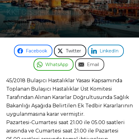
KKTC Sağlık Bakanlığı COVİD-19
Odası
Salgınına Karşı Yeni Tedbirleri
Açıkladı
7 Mayıs 2021
Facebook
Twitter
LinkedIn
WhatsApp
Email
45/2018 Bulaşıcı Hastalıklar Yasası Kapsamında
Toplanan Bulaşıcı Hastalıklar Üst Komitesi
Tarafından Alınan Kararlar Doğrultusunda Sağlık
Bakanlığı Aşağıda Belirtilen Ek Tedbir Kararlarının
uygulanmasına karar vermiştir.
Pazartesi-Cumartesi saat 21.00 ile 05.00 saatleri
arasında ve Cumartesi saat 21.00 ile Pazartesi