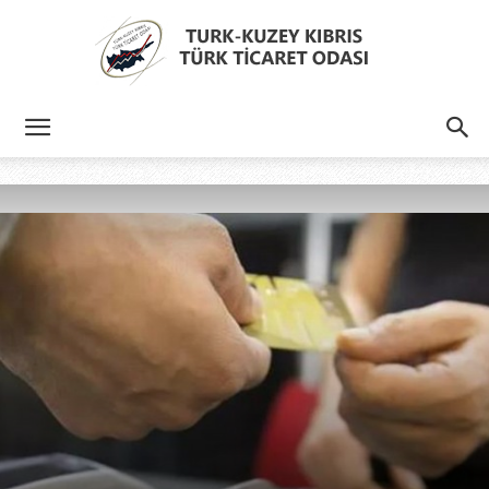
Türk
Kıbrıs
Türk
Ticaret