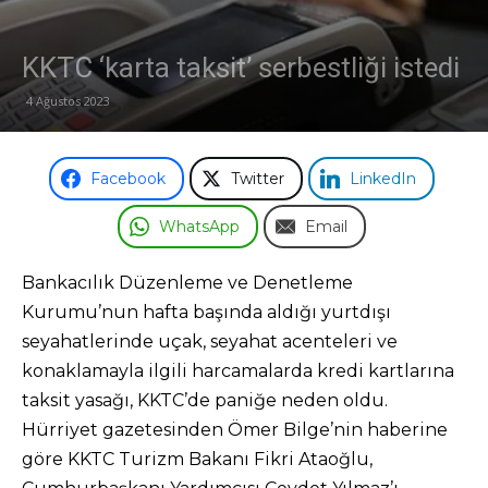
Odası
KKTC ‘karta taksit’ serbestliği istedi
4 Ağustos 2023
Facebook
Twitter
LinkedIn
WhatsApp
Email
Bankacılık Düzenleme ve Denetleme
Kurumu’nun hafta başında aldığı yurtdışı
seyahatlerinde uçak, seyahat acenteleri ve
konaklamayla ilgili harcamalarda kredi kartlarına
taksit yasağı, KKTC’de paniğe neden oldu.
Hürriyet gazetesinden Ömer Bilge’nin haberine
göre KKTC Turizm Bakanı Fikri Ataoğlu,