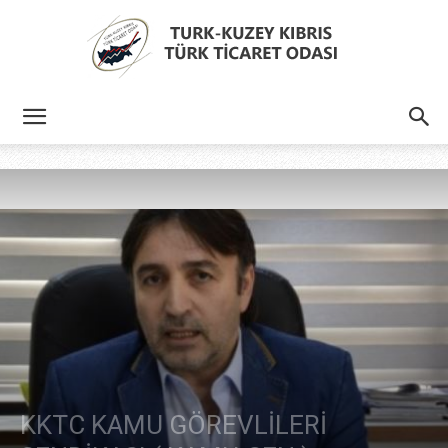
Türk
Kıbrıs
Türk
Ticaret
KKTC KAMU GÖREVLİLERİ