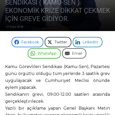
SENDİKASI ( KAMU-SEN )
EKONOMİK KRİZE DİKKAT ÇEKMEK
Odası
İÇİN GREVE GİDİYOR.
27 Eylül 2018
Facebook
Twitter
LinkedIn
WhatsApp
Email
Kamu Görevlileri Sendikası (Kamu-Sen), Pazartesi
günü örgütlü olduğu tüm yerlerde 3 saatlik grev
uygulayacak ve Cumhuriyet Meclisi önünde
eylem yapacak.
Sendikanın grevi, 09.00-12.00 saatleri arasında
gerçekleştirilecek.
Yazılı bir açıklama yapan Genel Başkanı Metin