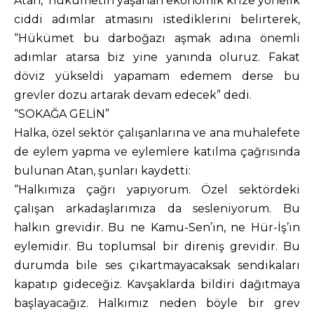
Atan, hükümetin yaşanan ekonomik krize yönelik
ciddi adımlar atmasını istediklerini belirterek,
“Hükümet bu darboğazı aşmak adına önemli
adımlar atarsa biz yine yanında oluruz. Fakat
döviz yükseldi yapamam edemem derse bu
grevler dozu artarak devam edecek” dedi.
“SOKAĞA GELİN”
Halka, özel sektör çalışanlarına ve ana muhalefete
de eylem yapma ve eylemlere katılma çağrısında
bulunan Atan, şunları kaydetti:
“Halkımıza çağrı yapıyorum. Özel sektördeki
çalışan arkadaşlarımıza da sesleniyorum. Bu
halkın grevidir. Bu ne Kamu-Sen’in, ne Hür-İş’in
eylemidir. Bu toplumsal bir direniş grevidir. Bu
durumda bile ses çıkartmayacaksak sendikaları
kapatıp gideceğiz. Kavşaklarda bildiri dağıtmaya
başlayacağız. Halkımız neden böyle bir grev