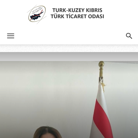
Türk
Kıbrıs
Türk
Ticaret