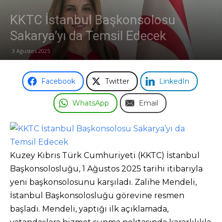
KKTC İstanbul Başkonsolosu
Odası
Sakarya’yı da Temsil Edecek
3 Ağustos 2025
Facebook
Twitter
LinkedIn
WhatsApp
Email
Kuzey Kıbrıs Türk Cumhuriyeti (KKTC) İstanbul
Başkonsolosluğu, 1 Ağustos 2025 tarihi itibarıyla
yeni başkonsolosunu karşıladı. Zalihe Mendeli,
İstanbul Başkonsolosluğu görevine resmen
başladı. Mendeli, yaptığı ilk açıklamada,