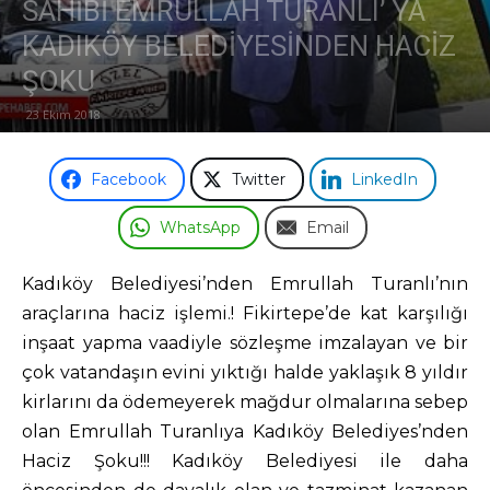
SAHİBİ EMRULLAH TURANLI’ YA
KADIKÖY BELEDİYESİNDEN HACİZ
Odası
ŞOKU
23 Ekim 2018
Facebook
Twitter
LinkedIn
WhatsApp
Email
Kadıköy Belediyesi’nden Emrullah Turanlı’nın
araçlarına haciz işlemi.! Fikirtepe’de kat karşılığı
inşaat yapma vaadiyle sözleşme imzalayan ve bir
çok vatandaşın evini yıktığı halde yaklaşık 8 yıldır
kirlarını da ödemeyerek mağdur olmalarına sebep
olan Emrullah Turanlıya Kadıköy Belediyes’nden
Haciz Şoku!!! Kadıköy Belediyesi ile daha