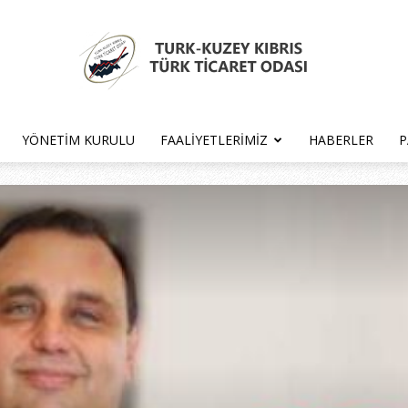
YÖNETIM KURULU
FAALIYETLERIMIZ
HABERLER
P
Türk
Kıbrıs
Türk