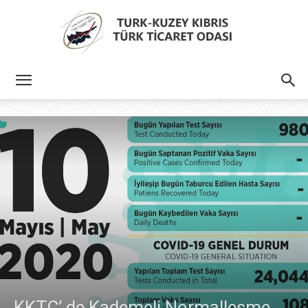
Türk
Kıbrıs
Türk
Ticaret
KKTC’ de Kademeli Normalleşme