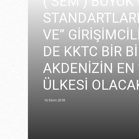
( SEM ) BÜYÜ
STANDARTLARIN
VE” GİRİŞİMCİ
DE KKTC BİR B
AKDENİZİN EN
ÜLKESİ OLACA
16 Ekim 2018