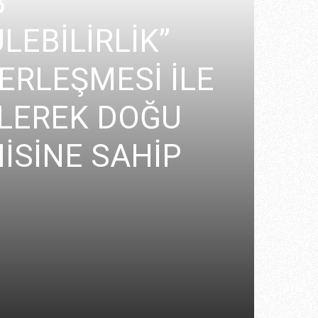
B
LEBİLİRLİK”
YERLEŞMESİ İLE
ELEREK DOĞU
İSİNE SAHİP