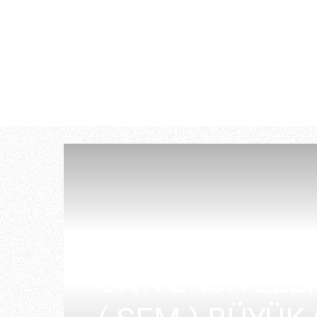
KKTC’ DE “HAY
ÜNİVERSİTELE