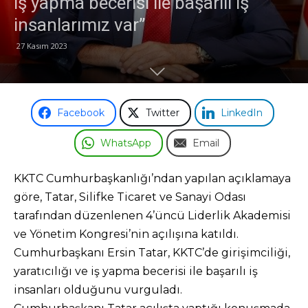
iş yapma becerisi ile başarılı iş
insanlarımız var”
Odası
27 Kasım 2023
Facebook
Twitter
LinkedIn
WhatsApp
Email
KKTC Cumhurbaşkanlığı’ndan yapılan açıklamaya
göre, Tatar, Silifke Ticaret ve Sanayi Odası
tarafından düzenlenen 4’üncü Liderlik Akademisi
ve Yönetim Kongresi’nin açılışına katıldı.
Cumhurbaşkanı Ersin Tatar, KKTC’de girişimciliği,
yaratıcılığı ve iş yapma becerisi ile başarılı iş
insanları olduğunu vurguladı.