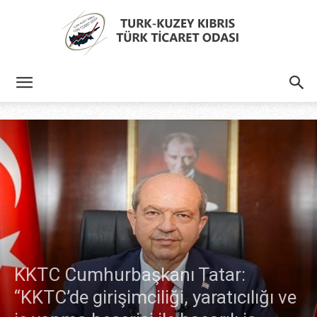
Türk
Kıbrıs
Türk
KKTC Cumhurbaşkanı Tatar:
Ticaret
“KKTC’de girişimciliği, yaratıcılığı ve