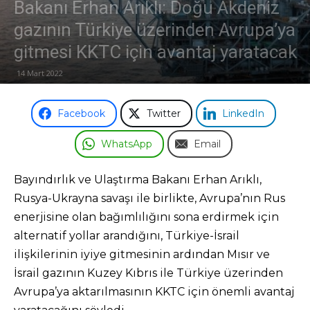
Bakanı Erhan Arıklı: Doğu Akdeniz
gazının Türkiye üzerinden Avrupa’ya
Odası
gitmesi KKTC için avantaj yaratacak
14 Mart 2022
Facebook
Twitter
LinkedIn
WhatsApp
Email
Bayındırlık ve Ulaştırma Bakanı Erhan Arıklı,
Rusya-Ukrayna savaşı ile birlikte, Avrupa’nın Rus
enerjisine olan bağımlılığını sona erdirmek için
alternatif yollar arandığını, Türkiye-İsrail
ilişkilerinin iyiye gitmesinin ardından Mısır ve
İsrail gazının Kuzey Kıbrıs ile Türkiye üzerinden
Avrupa’ya aktarılmasının KKTC için önemli avantaj