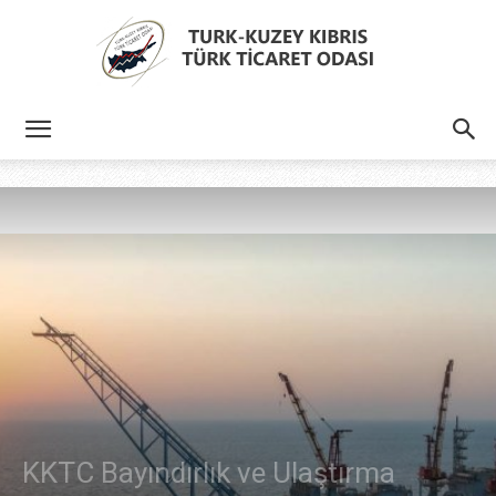
Türk
Kıbrıs
Türk
Ticaret
KKTC Bayındırlık ve Ulaştırma