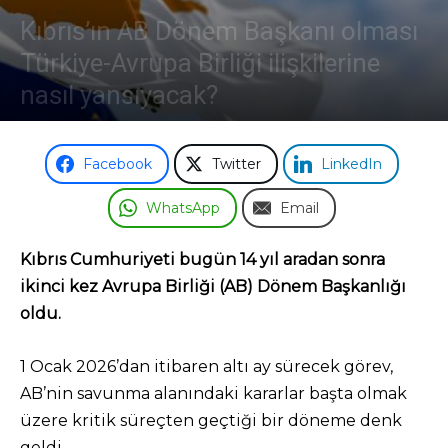
Kıbrıs’ın AB Dönem Başkanı olması
Odası
Türkiye-Avrupa Birliği ilişkilerine
nasıl yansıyacak?
1 Ocak 2026
Facebook
Twitter
LinkedIn
WhatsApp
Email
Kıbrıs Cumhuriyeti bugün 14 yıl aradan sonra
ikinci kez Avrupa Birliği (AB) Dönem Başkanlığı
oldu.
1 Ocak 2026’dan itibaren altı ay sürecek görev,
AB’nin savunma alanındaki kararlar başta olmak
üzere kritik süreçten geçtiği bir döneme denk
geldi.