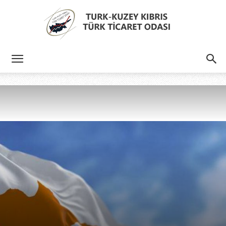
Türk
Kıbrıs
Türk
Ticaret