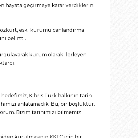
n hayata geçirmeye karar verdiklerini
 Bozkurt, eski kurumu canlandırma
ı belirtti.
vurgulayarak kurum olarak ilerleyen
ktardı.
hedefimiz, Kıbrıs Türk halkının tarih
ihimizi anlatamadık. Bu, bir boşluktur.
orum. Bizim tarihimizi bilmemiz
niden kurulmasının KKTC için bir