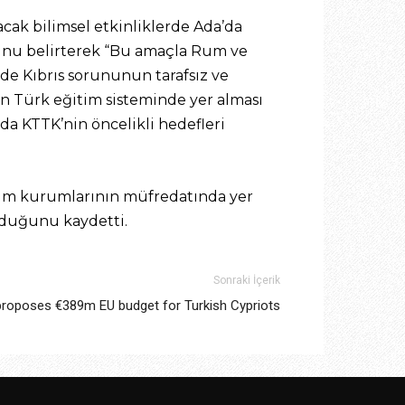
ak bilimsel etkinliklerde Ada’da
nu belirterek “Bu amaçla Rum ve
rde Kıbrıs sorununun tarafsız ve
nin Türk eğitim sisteminde yer alması
a KTTK’nin öncelikli hedefleri
etim kurumlarının müfredatında yer
lduğunu kaydetti.
Sonraki İçerik
proposes €389m EU budget for Turkish Cypriots