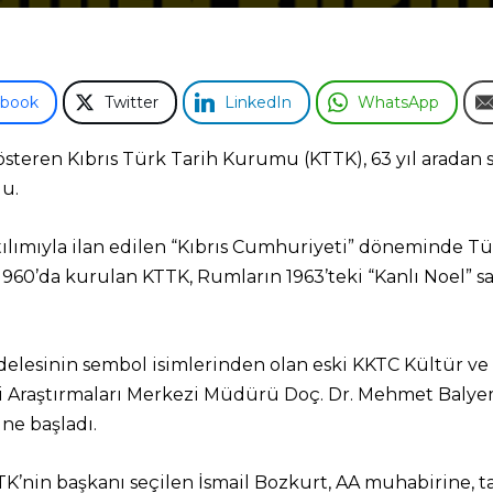
ebook
Twitter
LinkedIn
WhatsApp
 gösteren Kıbrıs Türk Tarih Kurumu (KTTK), 63 yıl aradan
u.
tılımıyla ilan edilen “Kıbrıs Cumhuriyeti” döneminde Tü
a 1960’da kurulan KTTK, Rumların 1963’teki “Kanlı Noel” sald
delesinin sembol isimlerinden olan eski KKTC Kültür ve
hi Araştırmaları Merkezi Müdürü Doç. Dr. Mehmet Balye
ine başladı.
K’nin başkanı seçilen İsmail Bozkurt, AA muhabirine, ta