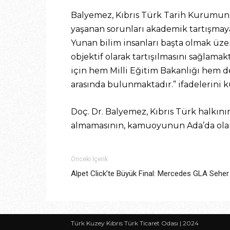
Balyemez, Kıbrıs Türk Tarih Kurumunu
yaşanan sorunları akademik tartışm
Yunan bilim insanları başta olmak üzer
objektif olarak tartışılmasını sağlamak
için hem Milli Eğitim Bakanlığı hem 
arasında bulunmaktadır.” ifadelerini k
Doç. Dr. Balyemez, Kıbrıs Türk halkın
almamasının, kamuoyunun Ada’da olan
Önceki İçerik
Alpet Click’te Büyük Final: Mercedes GLA Seher
Türk Kuzey Kıbrıs Türk Ticaret Odası | 2024