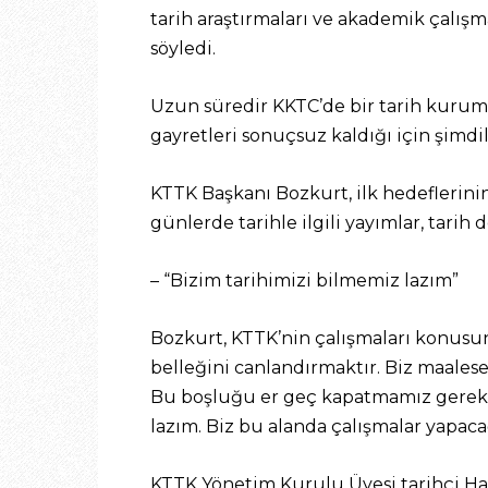
tarih araştırmaları ve akademik çalı
söyledi.
Uzun süredir KKTC’de bir tarih kurum
gayretleri sonuçsuz kaldığı için şimdi
KTTK Başkanı Bozkurt, ilk hedeflerini
günlerde tarihle ilgili yayımlar, tarih
– “Bizim tarihimizi bilmemiz lazım”
Bozkurt, KTTK’nin çalışmaları konusund
belleğini canlandırmaktır. Biz maalese
Bu boşluğu er geç kapatmamız gerekme
lazım. Biz bu alanda çalışmalar yapaca
KTTK Yönetim Kurulu Üyesi tarihçi Ha