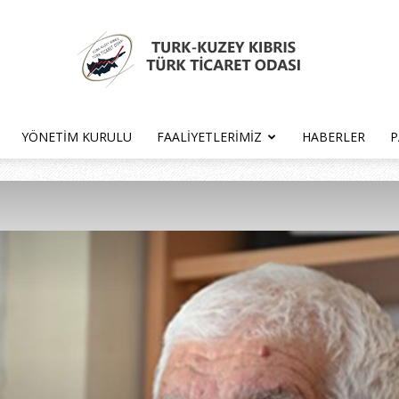
YÖNETIM KURULU
FAALIYETLERIMIZ
HABERLER
P
Türk
Kıbrıs
Türk