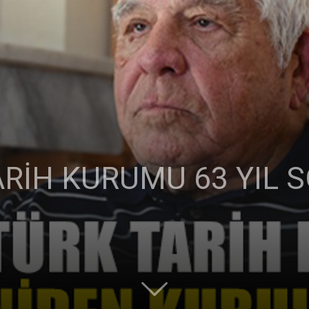
Ticaret
ARİH KURUMU 63 YIL
Odası