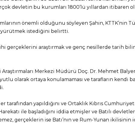
rçok devletin bu kurumları 1800’lü yıllardan itibaren ol
rumlarının önemli olduğunu söyleyen Şahin, KTTK’nin T
 yürütmek istediğini belirtti.
hi gerçeklerini araştırmak ve genç nesillerde tarih bil
ihi Araştırmaları Merkezi Müdürü Doç. Dr. Mehmet Baly
oyutlu olarak ortaya konulamaması ve tarafların kendi ba
i.
ler tarafından yapıldığını ve Ortaklık Kıbrıs Cumhuriyeti
Harekatı ile başladığını iddia etmişler ve Batılı devle
emez, gerçeklerin ise Batı’nın ve Rum-Yunan ikilisinin i