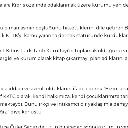
şmalara Kıbrıs özelinde odaklanmak üzere kurumu yenide
u olmamasının boşluğunu hissettiklerini dile getiren
lik KTTK’yi kamu yararına dernek statüsünde kurdukların
n 1. Kıbrıs Türk Tarih Kurultayı’nı toplamak olduğunu 
 dergisi ve kurum olarak kitap çıkarmayı planladıklarını a
a iddialı ve azimli olduklarını ifade ederek “Bizim ana 
f KKTC olarak, kendi halkımıza, kendi çocuklarımıza tar
kteydi. Bunu ırkçı ve intikamcı bir yaklaşımla demiy
ğız.” diye konuştu.
tice Özler Şahin de uzun bir aradan sonra kurumun ye