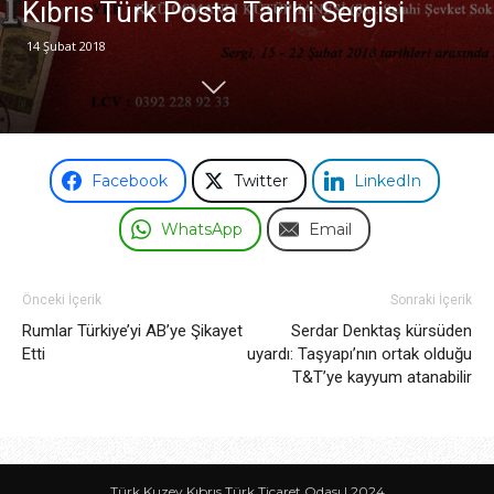
Kıbrıs Türk Posta Tarihi Sergisi
14 Şubat 2018
Odası
Facebook
Twitter
LinkedIn
WhatsApp
Email
Önceki İçerik
Sonraki İçerik
Rumlar Türkiye’yi AB’ye Şikayet
Serdar Denktaş kürsüden
Etti
uyardı: Taşyapı’nın ortak olduğu
T&T’ye kayyum atanabilir
Türk Kuzey Kıbrıs Türk Ticaret Odası | 2024