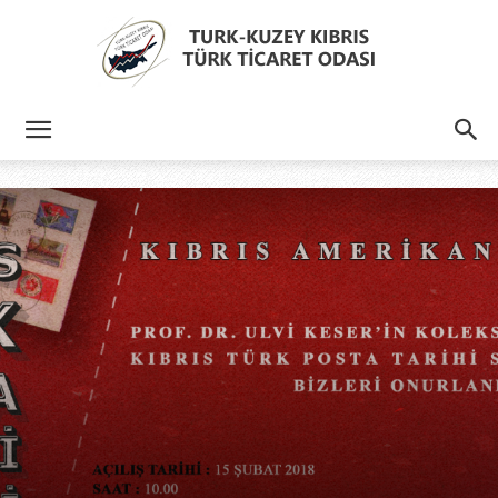
Türk
Kıbrıs
Türk
Ticaret