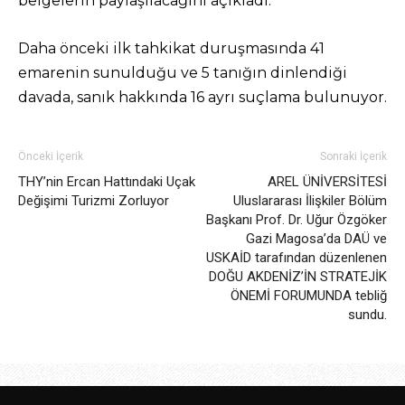
belgelerin paylaşılacağını açıkladı.
Daha önceki ilk tahkikat duruşmasında 41
emarenin sunulduğu ve 5 tanığın dinlendiği
davada, sanık hakkında 16 ayrı suçlama bulunuyor.
Önceki İçerik
Sonraki İçerik
THY’nin Ercan Hattındaki Uçak
AREL ÜNİVERSİTESİ
Değişimi Turizmi Zorluyor
Uluslararası İlişkiler Bölüm
Başkanı Prof. Dr. Uğur Özgöker
Gazi Magosa’da DAÜ ve
USKAİD tarafından düzenlenen
DOĞU AKDENİZ’İN STRATEJİK
ÖNEMİ FORUMUNDA tebliğ
sundu.