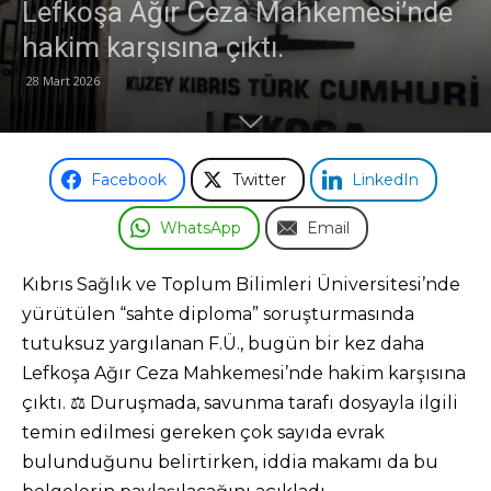
Lefkoşa Ağır Ceza Mahkemesi’nde
hakim karşısına çıktı.
Odası
28 Mart 2026
Facebook
Twitter
LinkedIn
WhatsApp
Email
Kıbrıs Sağlık ve Toplum Bilimleri Üniversitesi’nde
yürütülen “sahte diploma” soruşturmasında
tutuksuz yargılanan F.Ü., bugün bir kez daha
Lefkoşa Ağır Ceza Mahkemesi’nde hakim karşısına
çıktı. ⚖️ Duruşmada, savunma tarafı dosyayla ilgili
temin edilmesi gereken çok sayıda evrak
bulunduğunu belirtirken, iddia makamı da bu