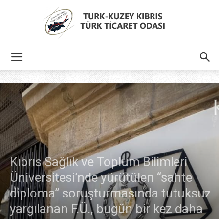
Türk
Kıbrıs
Türk
Kıbrıs Sağlık ve Toplum Bilimleri
Üniversitesi’nde yürütülen “sahte
diploma” soruşturmasında tutuksuz
Ticaret
yargılanan F.Ü., bugün bir kez daha