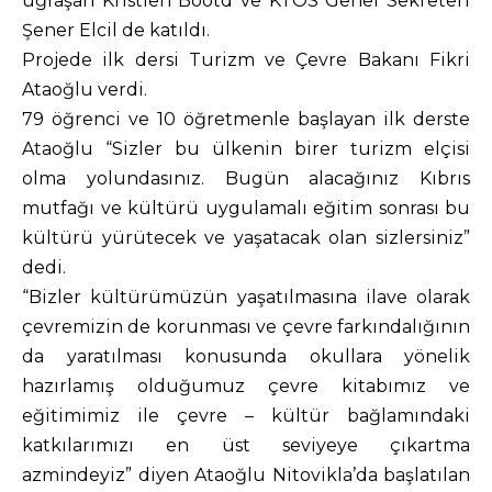
uğraşan Kristien Bootd ve KTÖS Genel Sekreteri
Şener Elcil de katıldı.
Projede ilk dersi Turizm ve Çevre Bakanı Fikri
Ataoğlu verdi.
79 öğrenci ve 10 öğretmenle başlayan ilk derste
Ataoğlu “Sizler bu ülkenin birer turizm elçisi
olma yolundasınız. Bugün alacağınız Kıbrıs
mutfağı ve kültürü uygulamalı eğitim sonrası bu
kültürü yürütecek ve yaşatacak olan sizlersiniz”
dedi.
“Bizler kültürümüzün yaşatılmasına ilave olarak
çevremizin de korunması ve çevre farkındalığının
da yaratılması konusunda okullara yönelik
hazırlamış olduğumuz çevre kitabımız ve
eğitimimiz ile çevre – kültür bağlamındaki
katkılarımızı en üst seviyeye çıkartma
azmindeyiz” diyen Ataoğlu Nitovikla’da başlatılan