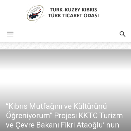
Türk
Kıbrıs
Türk
“Kıbrıs Mutfağını ve Kültürünü
Öğreniyorum” Projesi KKTC Turizm
Ticaret
ve Çevre Bakanı Fikri Ataoğlu’ nun