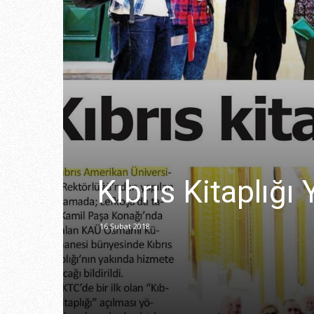
Kıbrıs Kitaplığı 
16 Şubat 2018