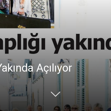
Ticaret
Odası
Yakında Açılıyor