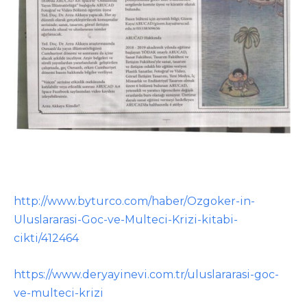
http://www.byturco.com/haber/Ozgoker-in-
Uluslararasi-Goc-ve-Multeci-Krizi-kitabi-
cikti/412464
https://www.deryayinevi.com.tr/uluslararasi-goc-
ve-multeci-krizi