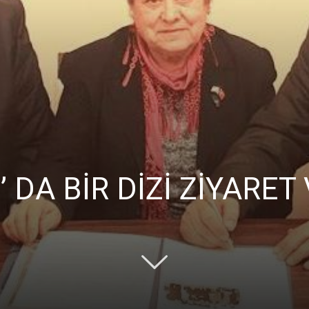
Ticaret
Odası
’ DA BİR DİZİ ZİYARE