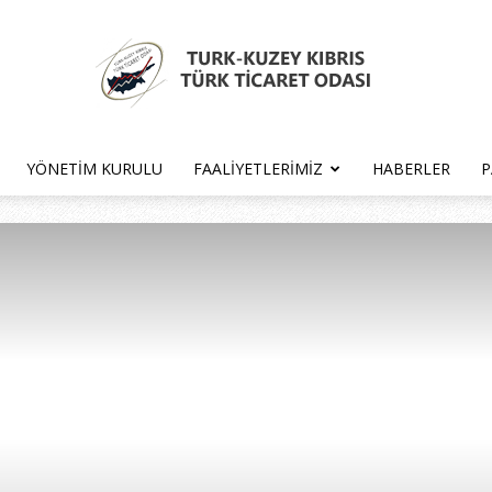
YÖNETIM KURULU
FAALIYETLERIMIZ
HABERLER
P
Türk
Kıbrıs
Türk