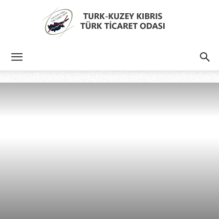
Türk
Kıbrıs
Türk
Ticaret