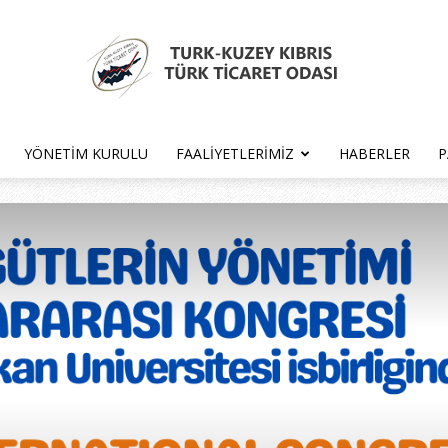
YÖNETIM KURULU
FAALIYETLERIMIZ
HABERLER
P
Türk
Kıbrıs
Türk