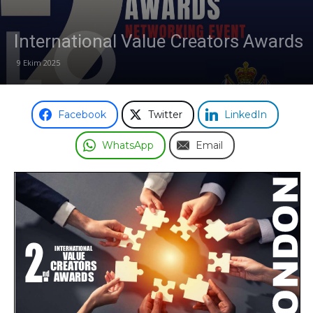
Odası
International Value Creators Awards
9 Ekim 2025
Facebook
Twitter
LinkedIn
WhatsApp
Email