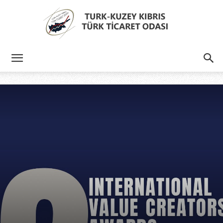
Türk
Kıbrıs
Türk
Ticaret