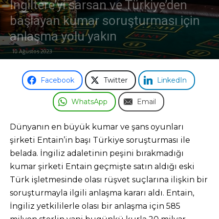
İngiltere’yi sarsan ve Türkiye’den
başlayan kumar soruşturması için
Odası
anlaşma yolu yakın
10 Ağustos 2023
Facebook
Twitter
LinkedIn
WhatsApp
Email
Dünyanın en büyük kumar ve şans oyunları
şirketi Entain’in başı Türkiye soruşturması ile
belada. İngiliz adaletinin peşini bırakmadığı
kumar şirketi Entain geçmişte satın aldığı eski
Türk işletmesinde olası rüşvet suçlarına ilişkin bir
soruşturmayla ilgili anlaşma kararı aldı. Entain,
İngiliz yetkililerle olası bir anlaşma için 585