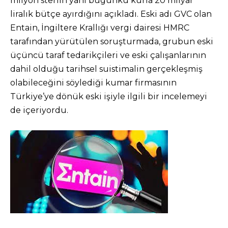
milyon sterlin yani bugünkü kurla 20 milyar
liralık bütçe ayırdığını açıkladı. Eski adı GVC olan
Entain, İngiltere Krallığı vergi dairesi HMRC
tarafından yürütülen soruşturmada, grubun eski
üçüncü taraf tedarikçileri ve eski çalışanlarının
dahil olduğu tarihsel suistimalin gerçekleşmiş
olabileceğini söylediği kumar firmasının
Türkiye’ye dönük eski işiyle ilgili bir incelemeyi
de içeriyordu.