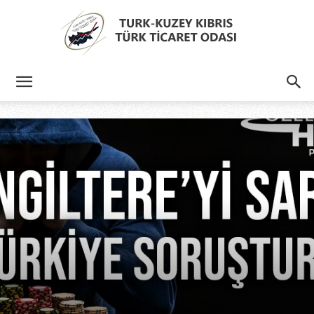
Türk
Kıbrıs
Türk
Ticaret