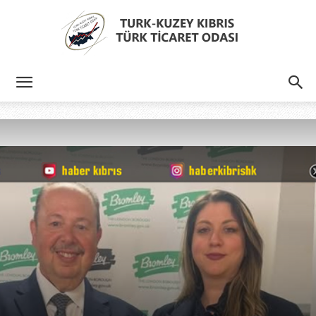
Türk
Kıbrıs
Türk
Ticaret