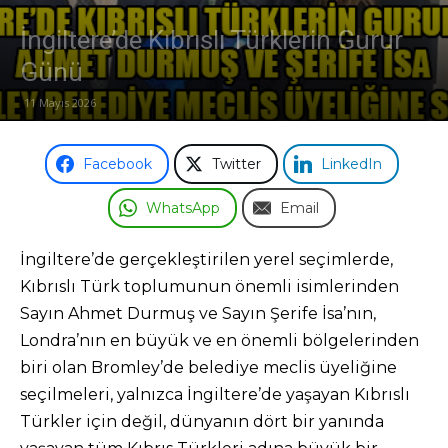
İngiltere’de Kıbrıslı Türklerin Gurur
Odası
Günü
11 Mayıs 2026
Facebook
Twitter
LinkedIn
WhatsApp
Email
İngiltere’de gerçekleştirilen yerel seçimlerde,
Kıbrıslı Türk toplumunun önemli isimlerinden
Sayın Ahmet Durmuş ve Sayın Şerife İsa’nın,
Londra’nın en büyük ve en önemli bölgelerinden
biri olan Bromley’de belediye meclis üyeliğine
seçilmeleri, yalnızca İngiltere’de yaşayan Kıbrıslı
Türkler için değil, dünyanın dört bir yanında