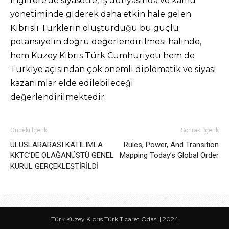
İngiltere’de siyasette, iş dünyasında ve kamu
yönetiminde giderek daha etkin hale gelen
Kıbrıslı Türklerin oluşturduğu bu güçlü
potansiyelin doğru değerlendirilmesi halinde,
hem Kuzey Kıbrıs Türk Cumhuriyeti hem de
Türkiye açısından çok önemli diplomatik ve siyasi
kazanımlar elde edilebileceği
değerlendirilmektedir.
Önceki İçerik
Sonraki İçerik
ULUSLARARASI KATILIMLA
Rules, Power, And Transition
KKTC’DE OLAĞANÜSTÜ GENEL
Mapping Today’s Global Order
KURUL GERÇEKLEŞTİRİLDİ
Türk Kuzey Kıbrıs Türk Ticaret Odası | 2024